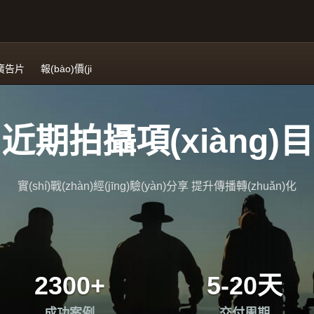
廣告片
報(bào)價(ji
à)
近期拍攝項(xiàng)目
實(shí)戰(zhàn)經(jīng)驗(yàn)分享 提升傳播轉(zhuǎn)化
2300+
5-20天
成功案例
交付周期