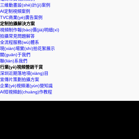
三維動畫設(shè)計(jì)案例
AI定制視頻案例
TVC商業(yè)廣告案例
定制拍攝解決方案
視頻制作報(bào)價(jià)明細(xì)
拍攝常見問題解答
全流程服務(wù)體系
現(xiàn)場實(shí)拍花絮展示
關(guān)于我們
聯(lián)系我們
行業(yè)視頻營銷干貨
深圳近期落地項(xiàng)目
宣傳片策劃拍攝方案
企業(yè)視頻運(yùn)營知識
AI短視頻創(chuàng)作教程