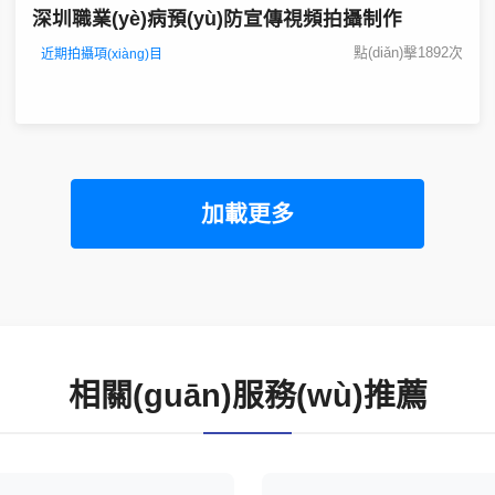
深圳職業(yè)病預(yù)防宣傳視頻拍攝制作
點(diǎn)擊1892次
近期拍攝項(xiàng)目
加載更多
相關(guān)服務(wù)推薦