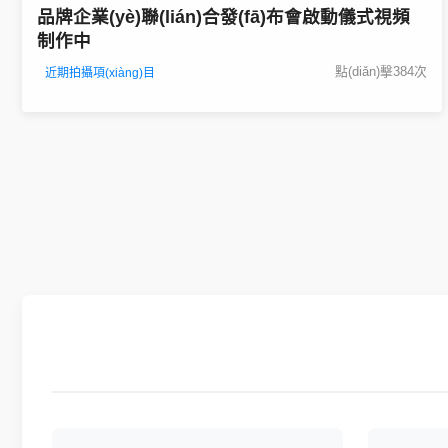
品牌企業(yè)聯(lián)合發(fā)布會啟動儀式視頻
制作中
點(diǎn)擊384次
近期拍攝項(xiàng)目