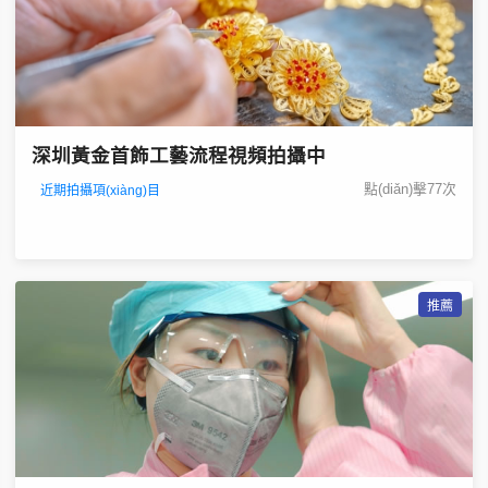
深圳黃金首飾工藝流程視頻拍攝中
點(diǎn)擊77次
近期拍攝項(xiàng)目
推薦