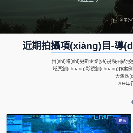
深圳企業(y
近期拍攝項(xiàng)目-導(dǎo
實(shí)時(shí)更新企業(yè)視頻拍
域原創(chuàng)影視創(chuàng)
大灣區(q
20+年
推薦